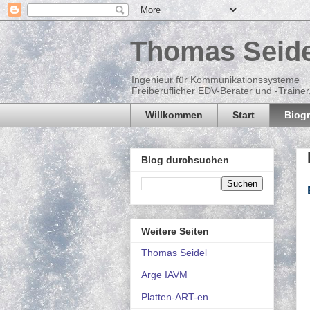
Thomas Seide
Ingenieur für Kommunikationssysteme
Freiberuflicher EDV-Berater und -Traine
Willkommen
Start
Biogr
Blog durchsuchen
Weitere Seiten
Thomas Seidel
Arge IAVM
Platten-ART-en