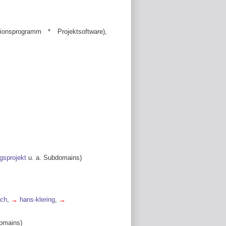
ionsprogramm * Projektsoftware),
gsprojekt
u. a. Subdomains)
ich
,
→
hans-klering
,
→
domains)