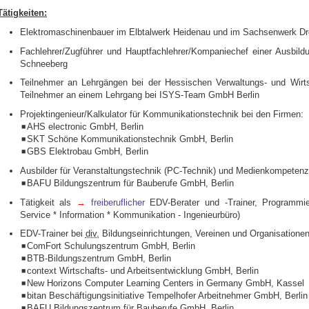
Tätigkeiten:
Elektromaschinenbauer im Elbtalwerk Heidenau und im Sachsenwerk Dre
Fachlehrer/Zugführer und Hauptfachlehrer/Kompaniechef einer Ausbild
Schneeberg
Teilnehmer an Lehrgängen bei der Hessischen Verwaltungs- und Wirts
Teilnehmer an einem Lehrgang bei ISYS-Team GmbH Berlin
Projektingenieur/Kalkulator für Kommunikationstechnik bei den Firmen:
◾AHS electronic GmbH, Berlin
◾SKT Schöne Kommunikationstechnik GmbH, Berlin
◾GBS Elektrobau GmbH, Berlin
Ausbilder für Veranstaltungstechnik (PC-Technik) und Medienkompetenz 
◾BAFU Bildungszentrum für Bauberufe GmbH, Berlin
Tätigkeit als
→
freiberuflicher
EDV-Berater und -Trainer, Programmie
Service * Information * Kommunikation - Ingenieurbüro)
EDV-Trainer bei
div.
Bildungseinrichtungen, Vereinen und Organisatione
◾ComFort Schulungszentrum GmbH, Berlin
◾BTB-Bildungszentrum GmbH, Berlin
◾context Wirtschafts- und Arbeitsentwicklung GmbH, Berlin
◾New Horizons Computer Learning Centers in Germany GmbH, Kassel
◾bitan Beschäftigungsinitiative Tempelhofer Arbeitnehmer GmbH, Berlin
◾BAFU Bildungszentrum für Bauberufe GmbH, Berlin