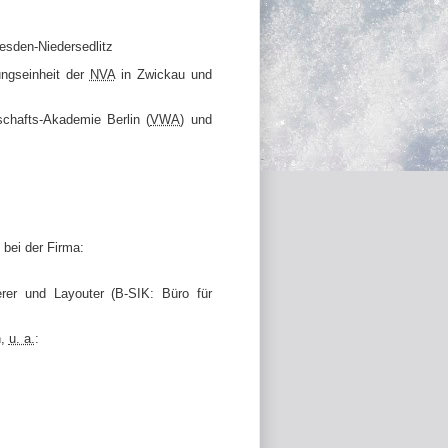
sden-Niedersedlitz
ungseinheit der
NVA
in Zwickau und
chafts-Akademie Berlin (
VWA
) und
bei der Firma:
rer und Layouter (B-SIK: Büro für
n,
u. a.
: