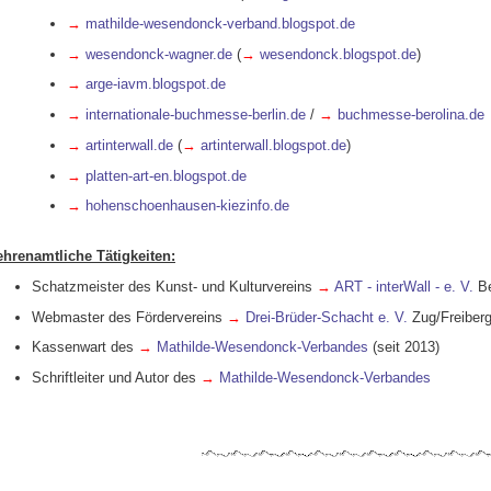
→
mathilde-wesendonck-verband.blogspot.de
→
wesendonck-wagner.de
(
→
wesendonck.blogspot.de
)
→
arge-iavm.blogspot.de
→
internationale-buchmesse-berlin.de
/
→
buchmesse-berolina.de
→
artinterwall.de
(
→
artinterwall.blogspot.de
)
→
platten-art-en.blogspot.de
→
hohenschoenhausen-kiezinfo.de
ehrenamtliche Tätigkeiten:
Schatzmeister des Kunst- und Kulturvereins
→
ART - interWall - e. V.
Be
Webmaster des Fördervereins
→
Drei-Brüder-Schacht e. V.
Zug/Freiberg
Kassenwart des
→
Mathilde-Wesendonck-Verbandes
(seit 2013)
Schriftleiter und Autor des
→
Mathilde-Wesendonck-Verbandes