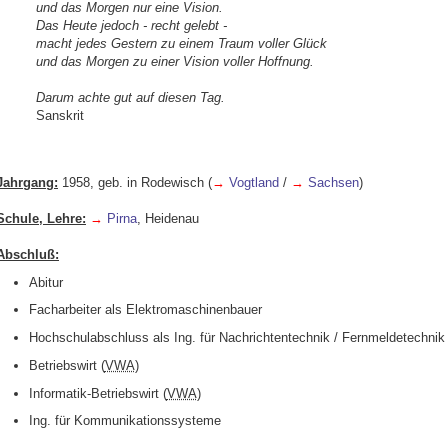
und das Morgen nur eine Vision.
Das Heute jedoch - recht gelebt -
macht jedes Gestern zu einem Traum voller Glück
und das Morgen zu einer Vision voller Hoffnung.
Darum achte gut auf diesen Tag.
Sanskrit
Jahrgang:
1958, geb. in Rodewisch (
→
Vogtland
/
→
Sachsen
)
Schule, Lehre:
→
Pirna
, Heidenau
Abschluß:
Abitur
Facharbeiter als Elektromaschinenbauer
Hochschulabschluss als Ing. für Nachrichtentechnik / Fernmeldetechnik
Betriebswirt (
VWA
)
Informatik-Betriebswirt (
VWA
)
Ing. für Kommunikationssysteme