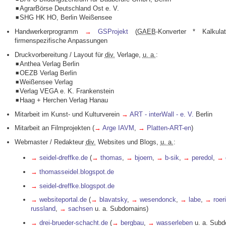
◾AgrarBörse Deutschland Ost e. V.
◾SHG HK HO, Berlin Weißensee
Handwerkerprogramm
→
GSProjekt
(
GAEB
-Konverter * Kalkulat
firmenspezifische Anpassungen
Druckvorbereitung / Layout für
div.
Verlage,
u. a.
:
◾Anthea Verlag Berlin
◾OEZB Verlag Berlin
◾Weißensee Verlag
◾Verlag VEGA e. K. Frankenstein
◾Haag + Herchen Verlag Hanau
Mitarbeit im Kunst- und Kulturverein
→
ART - interWall - e. V.
Berlin
Mitarbeit an Filmprojekten (
→
Arge IAVM
,
→
Platten-ART-en
)
Webmaster / Redakteur
div.
Websites und Blogs,
u. a.
:
→
seidel-dreffke.de
(
→
thomas
,
→
bjoern
,
→
b-sik
,
→
peredol
,
→
→
thomasseidel.blogspot.de
→
seidel-dreffke.blogspot.de
→
websiteportal.de
(
→
blavatsky
,
→
wesendonck
,
→
labe
,
→
roer
russland
,
→
sachsen
u. a. Subdomains)
→
drei-brueder-schacht.de
(
→
bergbau
,
→
wasserleben
u. a. Sub